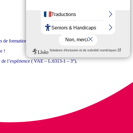
es de formation conformes aux plus hauts standards.
e !
uis de l’expérience ( VAE – L.6313-1 – 3°).