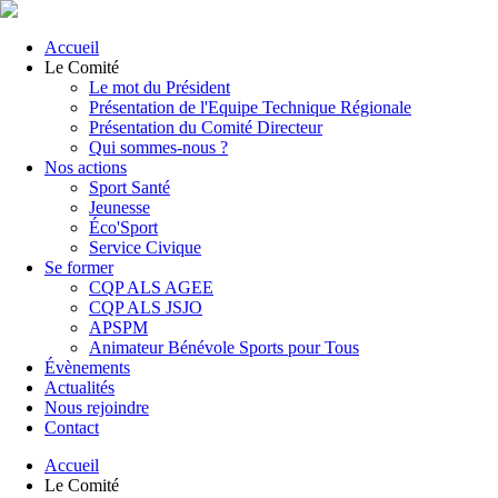
Accueil
Le Comité
Le mot du Président
Présentation de l'Equipe Technique Régionale
Présentation du Comité Directeur
Qui sommes-nous ?
Nos actions
Sport Santé
Jeunesse
Éco'Sport
Service Civique
Se former
CQP ALS AGEE
CQP ALS JSJO
APSPM
Animateur Bénévole Sports pour Tous
Évènements
Actualités
Nous rejoindre
Contact
Accueil
Le Comité