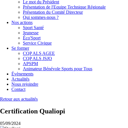
Le mot du Président
Présentation de l'Equipe Technique Régionale
Présentation du Comité Directeur
Qui sommes-nous ?
Nos actions
Sport Santé
Jeunesse
Éco'Sport
Service Civique
Se former
CQP ALS AGEE
CQP ALS JSJO
APSPM
Animateur Bénévole Sports pour Tous
Évènements
Actualités
Nous rejoindre
Contact
Retour aux actualités
Certification Qualiopi
05/09/2024