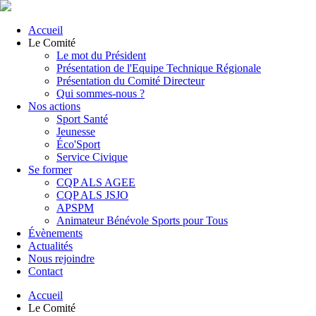
Accueil
Le Comité
Le mot du Président
Présentation de l'Equipe Technique Régionale
Présentation du Comité Directeur
Qui sommes-nous ?
Nos actions
Sport Santé
Jeunesse
Éco'Sport
Service Civique
Se former
CQP ALS AGEE
CQP ALS JSJO
APSPM
Animateur Bénévole Sports pour Tous
Évènements
Actualités
Nous rejoindre
Contact
Accueil
Le Comité