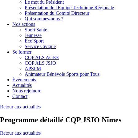
Le mot du Président
Présentation de l'Equipe Technique Régionale
Présentation du Comité Directeur
Qui sommes-nous ?
Nos actions
Sport Santé
Jeunesse
Éco'Sport
Service Civique
Se former
CQP ALS AGEE
CQP ALS JSJO
APSPM
Animateur Bénévole Sports pour Tous
Évènements
Actualités
Nous rejoindre
Contact
Retour aux actualités
Programme détaillé CQP JSJO Nîmes
Retour aux actualités