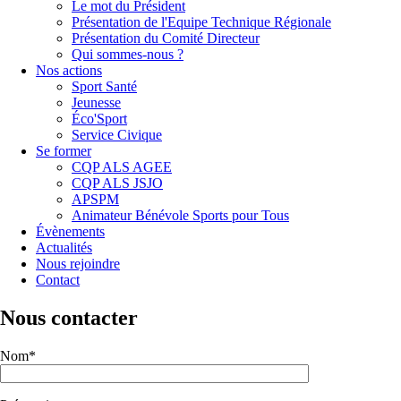
Le mot du Président
Présentation de l'Equipe Technique Régionale
Présentation du Comité Directeur
Qui sommes-nous ?
Nos actions
Sport Santé
Jeunesse
Éco'Sport
Service Civique
Se former
CQP ALS AGEE
CQP ALS JSJO
APSPM
Animateur Bénévole Sports pour Tous
Évènements
Actualités
Nous rejoindre
Contact
Nous contacter
Nom*