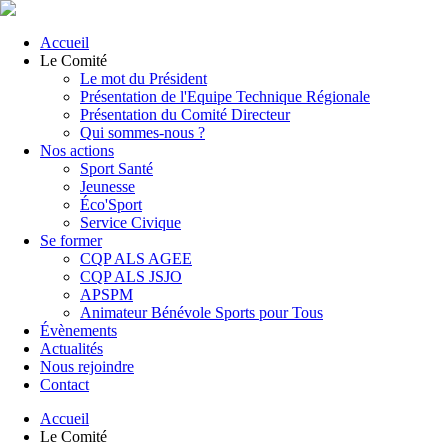
Accueil
Le Comité
Le mot du Président
Présentation de l'Equipe Technique Régionale
Présentation du Comité Directeur
Qui sommes-nous ?
Nos actions
Sport Santé
Jeunesse
Éco'Sport
Service Civique
Se former
CQP ALS AGEE
CQP ALS JSJO
APSPM
Animateur Bénévole Sports pour Tous
Évènements
Actualités
Nous rejoindre
Contact
Accueil
Le Comité