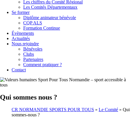
Les chiffres du Comité Régional
Les Comités Départementaux
Se former
Diplôme animateur bénévole
CQP ALS
Formation Continue
Évènements
Actualités
Nous rejoindre
Bénévoles
Clubs
Partenaires
Comment pratiquer ?
Contact
Qui sommes nous ?
CR NORMANDIE SPORTS POUR TOUS
»
Le Comité
»
Qui
sommes-nous ?