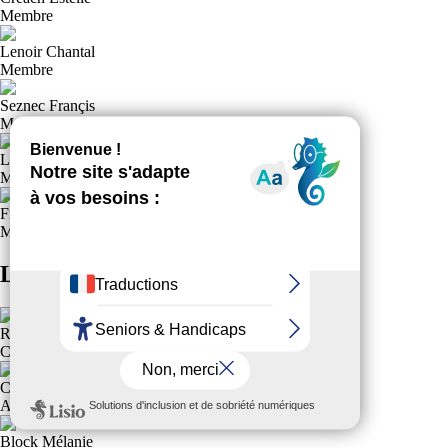
Membre
Lenoir Chantal
Membre
Seznec Françis
Membre
Lerouge Patricia
Membre
Freger Philippe
Membre
L'équipe Technique Régionale
Regnier Arthur
Conseiller Technique Régional
Charrier Manon
Agent de Développement
Block Mélanie