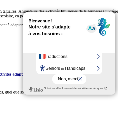
 Stagiaires, Animateurs des Activités Physiques de la Jeunesse Ouvrièr
e scolaire, en particulier dans l’environnement socio-professionnel
t à adapter le sport aux évolutions sociétales.
ivités adaptées à tous les publics
.
cs, quel que soit leur âge ou leur condition.