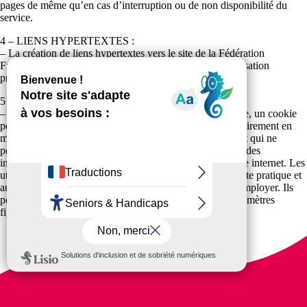
pages de même qu’en cas d’interruption ou de non disponibilité du
service.
4 – LIENS HYPERTEXTES :
– La création de liens hypertextes vers le site de la Fédération
Française Sports pour Tous doit faire l’objet d’une autorisation
préalable de l’éditeur.
5 – COOKIES :
– L’utilisateur est informé que lors de ses visites sur le site, un cookie
peut s’installer automatiquement et être conservé temporairement en
mémoire ou sur son disque dur. Un cookie est un élément qui ne
permet pas d’identifier l’utilisateur mais sert à enregistrer des
informations relatives à la navigation de celui-ci sur le site internet. Les
utilisateurs du site reconnaissent avoir été informés de cette pratique et
autorisent la Fédération Française Sports pour Tous à l’employer. Ils
pourront désactiver ce cookie par l’intermédiaire des paramètres
figurant au sein de leur logiciel de navigation.