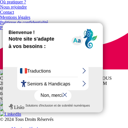
Où pratiquer ?
Nous rejoindre
Contact
Mentions légales
Politique de confidentialité
Plan du site
CR AUVERGNE-RHONE-ALPES SPORTS POUR TOUS
28 RUE DE LA BAISSE IMMEUBLE LE MILLENIUM
69100 VILLEURBANNE
04 74 19 16 14
Suivez-nous !
© 2024 Tous Droits Réservés